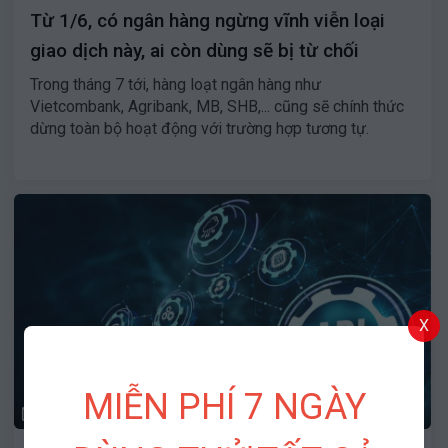
Từ 1/6, có ngân hàng ngừng vĩnh viễn loại
giao dịch này, ai còn dùng sẽ bị từ chối
Trong tháng 7 tới, hàng loạt ngân hàng như
Vietcombank, Agribank, MB, SHB,... cũng sẽ chính thức
dừng toàn bộ hoạt động với trường hợp tương tự.
X
MIỄN PHÍ 7 NGÀY
28/04/2025
1351