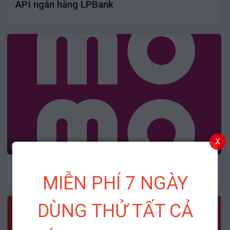
API ngân hàng LPBank
X
12/06/2025
2562
API Momo
MIỄN PHÍ 7 NGÀY
DÙNG THỬ TẤT CẢ