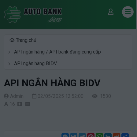
Trang chủ
API ngân hàng / API bank đang cung cấp
API ngân hàng BIDV
API NGÂN HÀNG BIDV
Admin
02/05/2025 12:52:00
1530
16
Messenger
Twitter
Telegram
Pinterest
WhatsApp
LinkedIn
Reddit
Sha