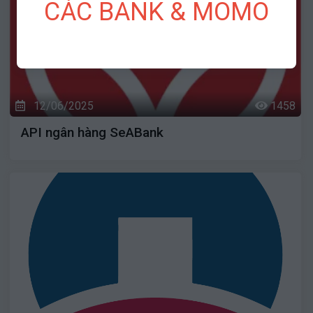
CÁC BANK & MOMO
12/06/2025
1458
API ngân hàng SeABank